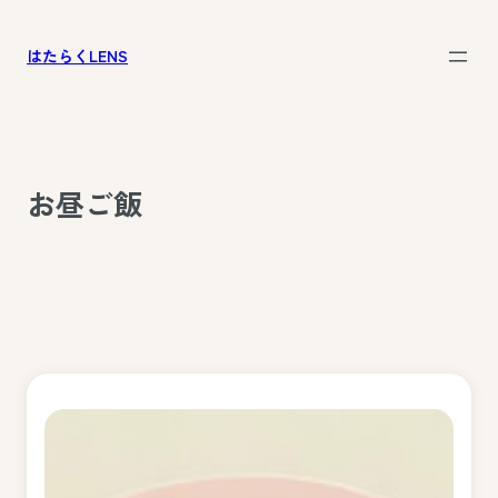
内
容
はたらくLENS
を
ス
キ
ッ
お昼ご飯
プ